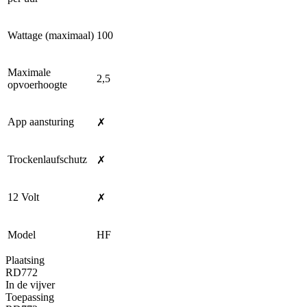
Wattage (maximaal)
100
Maximale
2,5
opvoerhoogte
App aansturing
✗
Trockenlaufschutz
✗
12 Volt
✗
Model
HF
Plaatsing
RD772
In de vijver
Toepassing