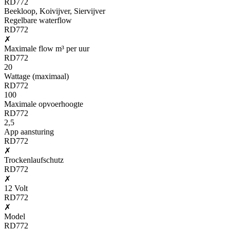
RD772
Beekloop, Koivijver, Siervijver
Regelbare waterflow
RD772
✗
Maximale flow m³ per uur
RD772
20
Wattage (maximaal)
RD772
100
Maximale opvoerhoogte
RD772
2,5
App aansturing
RD772
✗
Trockenlaufschutz
RD772
✗
12 Volt
RD772
✗
Model
RD772