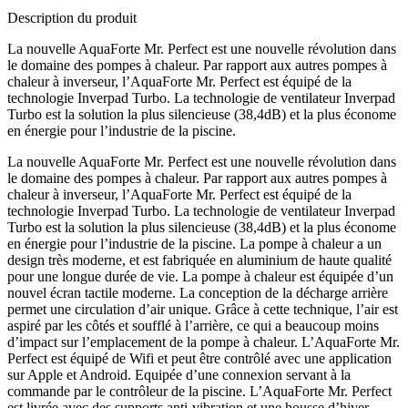
Description du produit
La nouvelle AquaForte Mr. Perfect est une nouvelle révolution dans
le domaine des pompes à chaleur. Par rapport aux autres pompes à
chaleur à inverseur, l’AquaForte Mr. Perfect est équipé de la
technologie Inverpad Turbo. La technologie de ventilateur Inverpad
Turbo est la solution la plus silencieuse (38,4dB) et la plus économe
en énergie pour l’industrie de la piscine.
La nouvelle AquaForte Mr. Perfect est une nouvelle révolution dans
le domaine des pompes à chaleur. Par rapport aux autres pompes à
chaleur à inverseur, l’AquaForte Mr. Perfect est équipé de la
technologie Inverpad Turbo. La technologie de ventilateur Inverpad
Turbo est la solution la plus silencieuse (38,4dB) et la plus économe
en énergie pour l’industrie de la piscine. La pompe à chaleur a un
design très moderne, et est fabriquée en aluminium de haute qualité
pour une longue durée de vie. La pompe à chaleur est équipée d’un
nouvel écran tactile moderne. La conception de la décharge arrière
permet une circulation d’air unique. Grâce à cette technique, l’air est
aspiré par les côtés et soufflé à l’arrière, ce qui a beaucoup moins
d’impact sur l’emplacement de la pompe à chaleur. L’AquaForte Mr.
Perfect est équipé de Wifi et peut être contrôlé avec une application
sur Apple et Android. Equipée d’une connexion servant à la
commande par le contrôleur de la piscine. L’AquaForte Mr. Perfect
est livrée avec des supports anti-vibration et une housse d’hiver.