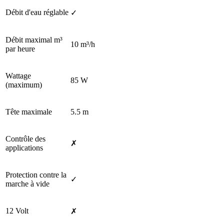
Débit d'eau réglable
✓
Débit maximal m³
10 m³/h
par heure
Wattage
85 W
(maximum)
Tête maximale
5.5 m
Contrôle des
✗
applications
Protection contre la
✓
marche à vide
12 Volt
✗