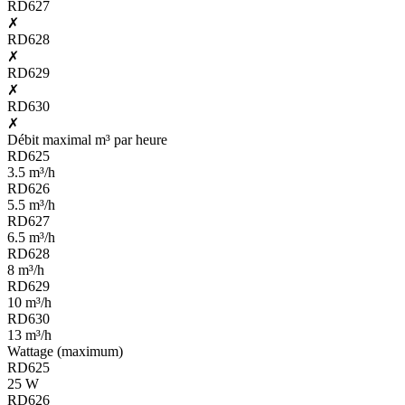
RD627
✗
RD628
✗
RD629
✗
RD630
✗
Débit maximal m³ par heure
RD625
3.5 m³/h
RD626
5.5 m³/h
RD627
6.5 m³/h
RD628
8 m³/h
RD629
10 m³/h
RD630
13 m³/h
Wattage (maximum)
RD625
25 W
RD626