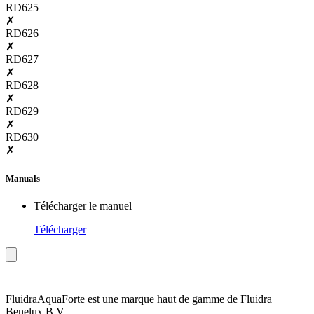
RD625
✗
RD626
✗
RD627
✗
RD628
✗
RD629
✗
RD630
✗
Manuals
Télécharger le manuel
Télécharger
Fluidra
AquaForte est une marque haut de gamme de Fluidra
Benelux B.V.