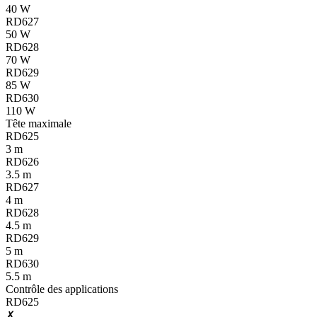
40 W
RD627
50 W
RD628
70 W
RD629
85 W
RD630
110 W
Tête maximale
RD625
3 m
RD626
3.5 m
RD627
4 m
RD628
4.5 m
RD629
5 m
RD630
5.5 m
Contrôle des applications
RD625
✗