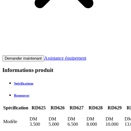
Assistance équipement
Demander maintenant
Informations produit
Spécifications
Ressources
Spécification
RD625
RD626
RD627
RD628
RD629
R
DM
DM
DM
DM
DM
D
Modèle
3.500
5.000
6.500
8.000
10.000
13.