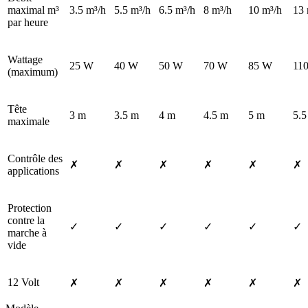
maximal m³
3.5 m³/h
5.5 m³/h
6.5 m³/h
8 m³/h
10 m³/h
13 
par heure
Wattage
25 W
40 W
50 W
70 W
85 W
11
(maximum)
Tête
3 m
3.5 m
4 m
4.5 m
5 m
5.5
maximale
Contrôle des
✗
✗
✗
✗
✗
✗
applications
Protection
contre la
✓
✓
✓
✓
✓
✓
marche à
vide
12 Volt
✗
✗
✗
✗
✗
✗