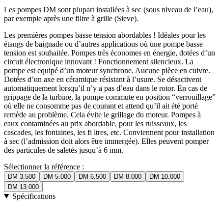
Les pompes DM sont plupart installées à sec (sous niveau de l’eau),
par exemple après une filtre à grille (Sieve).
Les premières pompes basse tension abordables ! Idéales pour les
étangs de baignade ou d’autres applications où une pompe basse
tension est souhaitée. Pompes très économes en énergie, dotées d’un
circuit électronique innovant ! Fonctionnement silencieux. La
pompe est equipé d’un moteur synchrone. Aucune pièce en cuivre.
Dotées d’un axe en céramique résistant à l’usure. Se désactivent
automatiquement lorsqu’il n’y a pas d’eau dans le rotor. En cas de
grippage de la turbine, la pompe commute en position “verrouillage”
où elle ne consomme pas de courant et attend qu’il ait été porté
remède au problème. Cela évite le grillage du moteur. Pompes à
eaux contaminées au prix abordable, pour les ruisseaux, les
cascades, les fontaines, les fi ltres, etc. Conviennent pour installation
à sec (l’admission doit alors être immergée). Elles peuvent pomper
des particules de saletés jusqu’à 6 mm.
Sélectionner la référence :
DM 3.500
DM 5.000
DM 6.500
DM 8.000
DM 10.000
DM 13.000
Spécifications