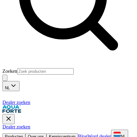
Zoeken
NL
Dealer zoeken
Dealer zoeken
Blog
Word dealer
Producten
Over ons
Kenniscentrum
NL