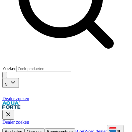
Zoeken
NL
Dealer zoeken
Dealer zoeken
Blog
Word dealer
Producten
Over ons
Kenniscentrum
NL