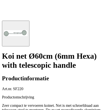
Koi net Ø60cm (6mm Hexa)
with telescopic handle
Productinformatie
Art.nr.
SF220
Productomschrijving
Zeer compact te vervoeren koinet. Net is met schroefdraad aan
telescoop-steel te monteren. De zwart geanodiseerde aluminium