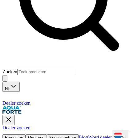
Zoeken
NL
Dealer zoeken
Dealer zoeken
Blog
Word dealer
Producten
Over ons
Kenniscentrum
NL