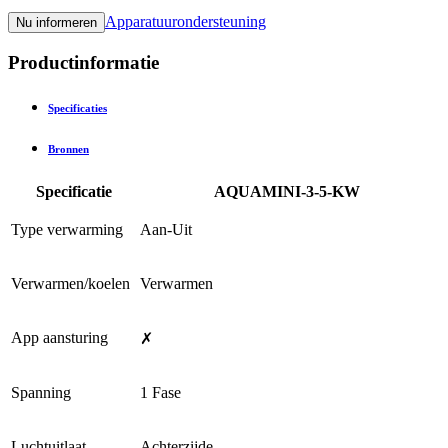
Apparatuurondersteuning
Nu informeren
Productinformatie
Specificaties
Bronnen
Specificatie
AQUAMINI-3-5-KW
Type verwarming
Aan-Uit
Verwarmen/koelen
Verwarmen
App aansturing
✗
Spanning
1 Fase
Luchtuitlaat
Achterzijde