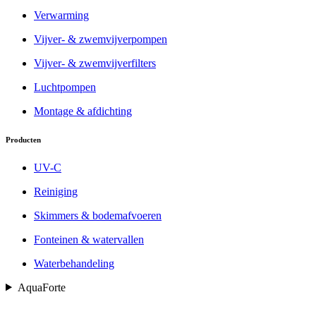
Verwarming
Vijver- & zwemvijverpompen
Vijver- & zwemvijverfilters
Luchtpompen
Montage & afdichting
Producten
UV-C
Reiniging
Skimmers & bodemafvoeren
Fonteinen & watervallen
Waterbehandeling
AquaForte