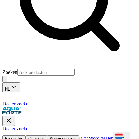
Zoeken
NL
Dealer zoeken
Dealer zoeken
Blog
Word dealer
Producten
Over ons
Kenniscentrum
NL