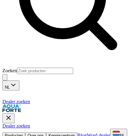
Zoeken
NL
Dealer zoeken
Dealer zoeken
Blog
Word dealer
Producten
Over ons
Kenniscentrum
NL