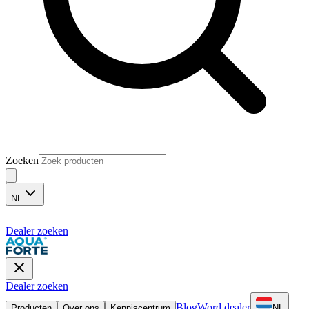
Zoeken
NL
Dealer zoeken
Dealer zoeken
Blog
Word dealer
Producten
Over ons
Kenniscentrum
NL