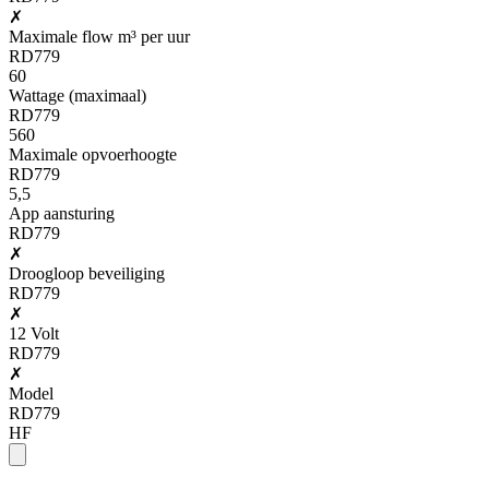
✗
Maximale flow m³ per uur
RD779
60
Wattage (maximaal)
RD779
560
Maximale opvoerhoogte
RD779
5,5
App aansturing
RD779
✗
Droogloop beveiliging
RD779
✗
12 Volt
RD779
✗
Model
RD779
HF