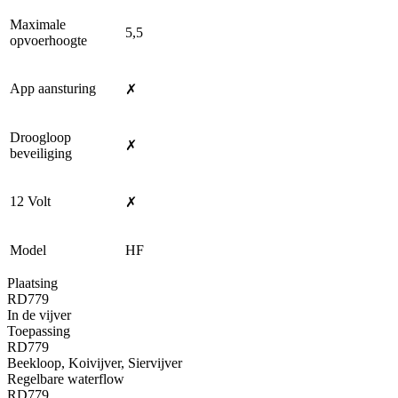
Maximale
5,5
opvoerhoogte
App aansturing
✗
Droogloop
✗
beveiliging
12 Volt
✗
Model
HF
Plaatsing
RD779
In de vijver
Toepassing
RD779
Beekloop, Koivijver, Siervijver
Regelbare waterflow
RD779