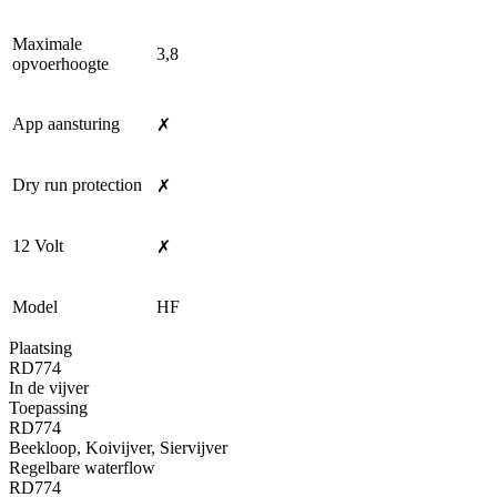
Maximale
3,8
opvoerhoogte
App aansturing
✗
Dry run protection
✗
12 Volt
✗
Model
HF
Plaatsing
RD774
In de vijver
Toepassing
RD774
Beekloop, Koivijver, Siervijver
Regelbare waterflow
RD774