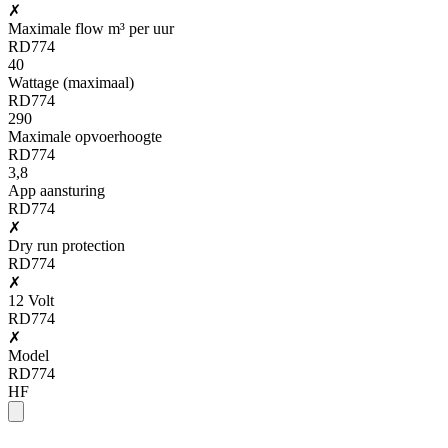
✗
Maximale flow m³ per uur
RD774
40
Wattage (maximaal)
RD774
290
Maximale opvoerhoogte
RD774
3,8
App aansturing
RD774
✗
Dry run protection
RD774
✗
12 Volt
RD774
✗
Model
RD774
HF