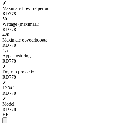
✗
Maximale flow m³ per uur
RD778
50
Wattage (maximaal)
RD778
420
Maximale opvoerhoogte
RD778
4,5
App aansturing
RD778
✗
Dry run protection
RD778
✗
12 Volt
RD778
✗
Model
RD778
HF