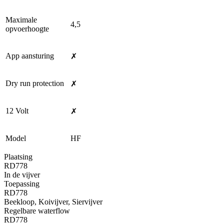
Maximale
4,5
opvoerhoogte
App aansturing
✗
Dry run protection
✗
12 Volt
✗
Model
HF
Plaatsing
RD778
In de vijver
Toepassing
RD778
Beekloop, Koivijver, Siervijver
Regelbare waterflow
RD778